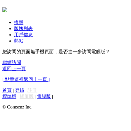
搜尋
版塊列表
用戶信息
熱帖
您訪問的頁面無手機頁面，是否進一步訪問電腦版？
繼續訪問
返回上一頁
[ 點擊這裡返回上一頁 ]
首頁
|
登錄
|
註冊
標準版
|
觸屏版
|
電腦版
|
© Comsenz Inc.