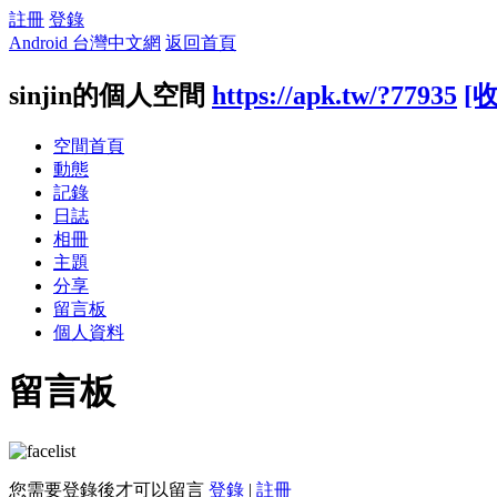
註冊
登錄
Android 台灣中文網
返回首頁
sinjin的個人空間
https://apk.tw/?77935
[
空間首頁
動態
記錄
日誌
相冊
主題
分享
留言板
個人資料
留言板
您需要登錄後才可以留言
登錄
|
註冊