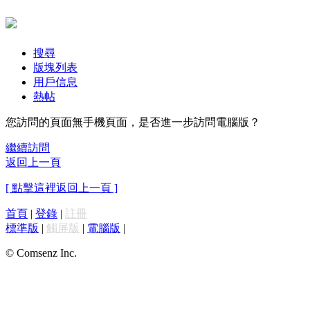
搜尋
版塊列表
用戶信息
熱帖
您訪問的頁面無手機頁面，是否進一步訪問電腦版？
繼續訪問
返回上一頁
[ 點擊這裡返回上一頁 ]
首頁
|
登錄
|
註冊
標準版
|
觸屏版
|
電腦版
|
© Comsenz Inc.