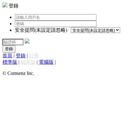
登錄
安全提問(未設定請忽略)
登錄
首頁
|
登錄
|
註冊
標準版
|
觸屏版
|
電腦版
|
© Comsenz Inc.