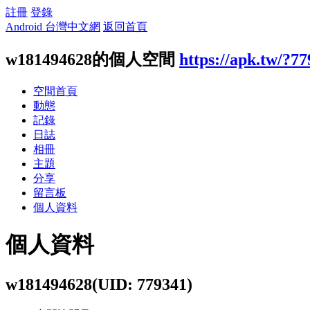
註冊
登錄
Android 台灣中文網
返回首頁
w181494628的個人空間
https://apk.tw/?7
空間首頁
動態
記錄
日誌
相冊
主題
分享
留言板
個人資料
個人資料
w181494628
(UID: 779341)