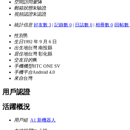
空間訪問量
58
郵箱狀態
未驗證
視頻認證
未認證
統計信息
好友數 3
|
記錄數 0
|
日誌數 0
|
相冊數 0
|
回帖數 
性別
男
生日
1992 年 9 月 6 日
出生地
台灣 南投縣
居住地
台灣 彰化縣
交友目的
爽
手機機型
HTC ONE SV
手機平台
Android 4.0
來自
台灣
用戶認證
活躍概況
用戶組
A1 新機器人