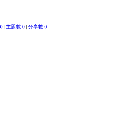
0
|
主題數 0
|
分享數 0