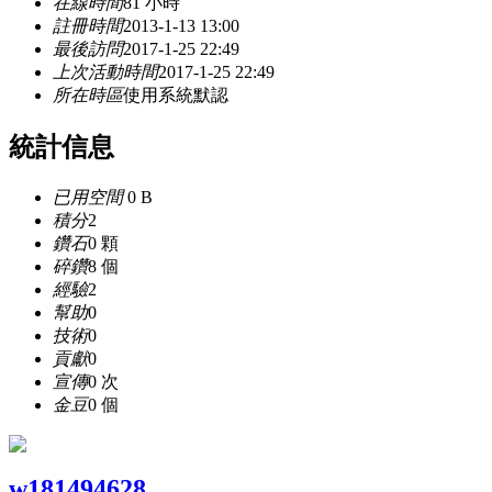
在線時間
81 小時
註冊時間
2013-1-13 13:00
最後訪問
2017-1-25 22:49
上次活動時間
2017-1-25 22:49
所在時區
使用系統默認
統計信息
已用空間
0 B
積分
2
鑽石
0 顆
碎鑽
8 個
經驗
2
幫助
0
技術
0
貢獻
0
宣傳
0 次
金豆
0 個
w181494628