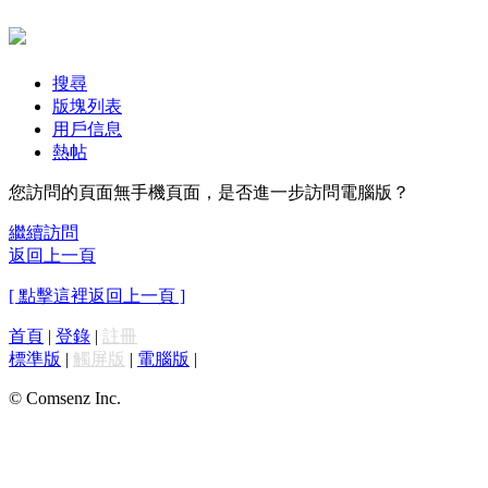
搜尋
版塊列表
用戶信息
熱帖
您訪問的頁面無手機頁面，是否進一步訪問電腦版？
繼續訪問
返回上一頁
[ 點擊這裡返回上一頁 ]
首頁
|
登錄
|
註冊
標準版
|
觸屏版
|
電腦版
|
© Comsenz Inc.