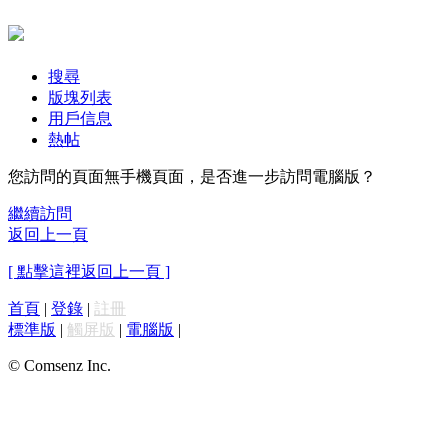
搜尋
版塊列表
用戶信息
熱帖
您訪問的頁面無手機頁面，是否進一步訪問電腦版？
繼續訪問
返回上一頁
[ 點擊這裡返回上一頁 ]
首頁
|
登錄
|
註冊
標準版
|
觸屏版
|
電腦版
|
© Comsenz Inc.