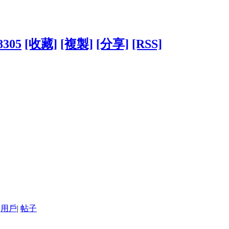
8305
[收藏]
[複製]
[分享]
[RSS]
用戶
|
帖子