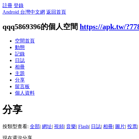
註冊
登錄
Android 台灣中文網
返回首頁
qqq5869396的個人空間
https://apk.tw/?77
空間首頁
動態
記錄
日誌
相冊
主題
分享
留言板
個人資料
分享
按類型查看:
全部
|
網址
|
視頻
|
音樂
|
Flash
|
日誌
|
相冊
|
圖片
|
投票
|
現在還沒分享