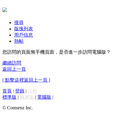
搜尋
版塊列表
用戶信息
熱帖
您訪問的頁面無手機頁面，是否進一步訪問電腦版？
繼續訪問
返回上一頁
[ 點擊這裡返回上一頁 ]
首頁
|
登錄
|
註冊
標準版
|
觸屏版
|
電腦版
|
© Comsenz Inc.