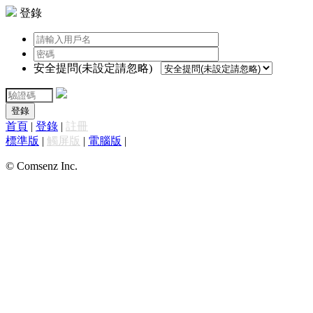
登錄
安全提問(未設定請忽略)
登錄
首頁
|
登錄
|
註冊
標準版
|
觸屏版
|
電腦版
|
© Comsenz Inc.