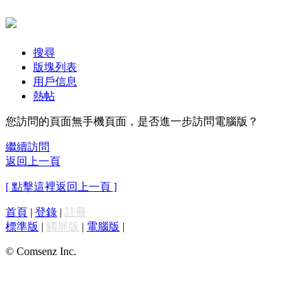
搜尋
版塊列表
用戶信息
熱帖
您訪問的頁面無手機頁面，是否進一步訪問電腦版？
繼續訪問
返回上一頁
[ 點擊這裡返回上一頁 ]
首頁
|
登錄
|
註冊
標準版
|
觸屏版
|
電腦版
|
© Comsenz Inc.