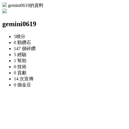
gemini0619的資料
gemini0619
5
積分
0 顆
鑽石
147 個
碎鑽
5
經驗
1
幫助
0
技術
0
貢獻
14 次
宣傳
0 個
金豆