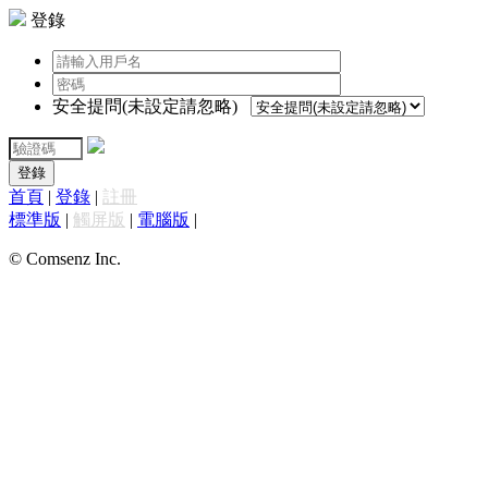
登錄
安全提問(未設定請忽略)
登錄
首頁
|
登錄
|
註冊
標準版
|
觸屏版
|
電腦版
|
© Comsenz Inc.