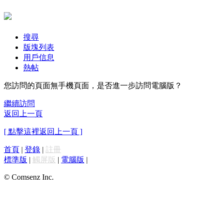
搜尋
版塊列表
用戶信息
熱帖
您訪問的頁面無手機頁面，是否進一步訪問電腦版？
繼續訪問
返回上一頁
[ 點擊這裡返回上一頁 ]
首頁
|
登錄
|
註冊
標準版
|
觸屏版
|
電腦版
|
© Comsenz Inc.