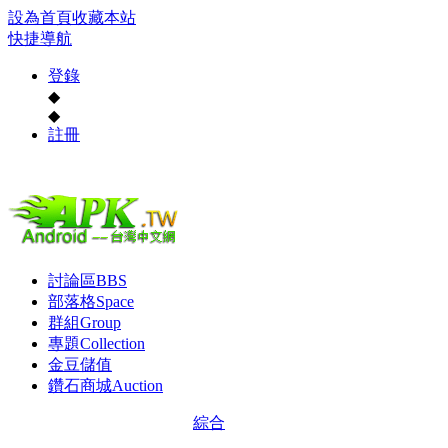
設為首頁
收藏本站
快捷導航
登錄
◆
◆
註冊
討論區
BBS
部落格
Space
群組
Group
專題
Collection
金豆儲值
鑽石商城
Auction
綜合