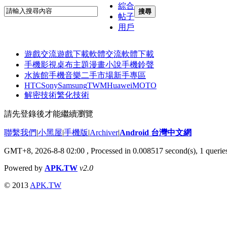
綜合
搜尋
帖子
用戶
遊戲交流
遊戲下載
軟體交流
軟體下載
手機影視
桌布主題
漫畫小說
手機鈴聲
水族館
手機音樂
二手市場
新手專區
HTC
Sony
Samsung
TWM
Huawei
MOTO
解密技術
繁化技術
請先登錄後才能繼續瀏覽
聯繫我們
|
小黑屋
|
手機版
|
Archiver
|
Android 台灣中文網
GMT+8, 2026-8-8 02:00
, Processed in 0.008517 second(s), 1 quer
Powered by
APK.TW
v2.0
© 2013
APK.TW