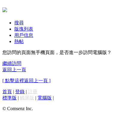
搜尋
版塊列表
用戶信息
熱帖
您訪問的頁面無手機頁面，是否進一步訪問電腦版？
繼續訪問
返回上一頁
[ 點擊這裡返回上一頁 ]
首頁
|
登錄
|
註冊
標準版
|
觸屏版
|
電腦版
|
© Comsenz Inc.