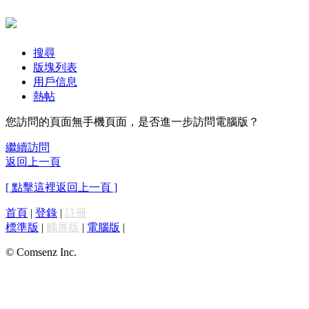
搜尋
版塊列表
用戶信息
熱帖
您訪問的頁面無手機頁面，是否進一步訪問電腦版？
繼續訪問
返回上一頁
[ 點擊這裡返回上一頁 ]
首頁
|
登錄
|
註冊
標準版
|
觸屏版
|
電腦版
|
© Comsenz Inc.