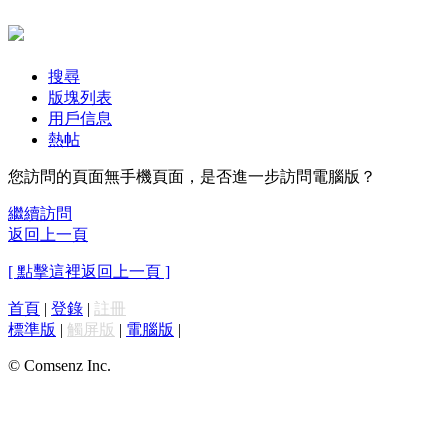
搜尋
版塊列表
用戶信息
熱帖
您訪問的頁面無手機頁面，是否進一步訪問電腦版？
繼續訪問
返回上一頁
[ 點擊這裡返回上一頁 ]
首頁
|
登錄
|
註冊
標準版
|
觸屏版
|
電腦版
|
© Comsenz Inc.