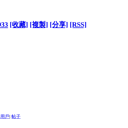
933
[收藏]
[複製]
[分享]
[RSS]
用戶
|
帖子