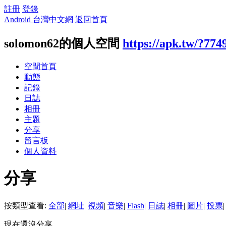
註冊
登錄
Android 台灣中文網
返回首頁
solomon62的個人空間
https://apk.tw/?774
空間首頁
動態
記錄
日誌
相冊
主題
分享
留言板
個人資料
分享
按類型查看:
全部
|
網址
|
視頻
|
音樂
|
Flash
|
日誌
|
相冊
|
圖片
|
投票
|
現在還沒分享