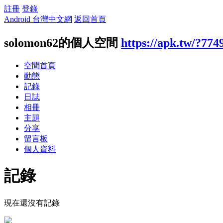
註冊
登錄
Android 台灣中文網
返回首頁
solomon62的個人空間
https://apk.tw/?774
空間首頁
動態
記錄
日誌
相冊
主題
分享
留言板
個人資料
記錄
現在還沒有記錄