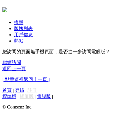
搜尋
版塊列表
用戶信息
熱帖
您訪問的頁面無手機頁面，是否進一步訪問電腦版？
繼續訪問
返回上一頁
[ 點擊這裡返回上一頁 ]
首頁
|
登錄
|
註冊
標準版
|
觸屏版
|
電腦版
|
© Comsenz Inc.