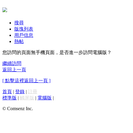
搜尋
版塊列表
用戶信息
熱帖
您訪問的頁面無手機頁面，是否進一步訪問電腦版？
繼續訪問
返回上一頁
[ 點擊這裡返回上一頁 ]
首頁
|
登錄
|
註冊
標準版
|
觸屏版
|
電腦版
|
© Comsenz Inc.