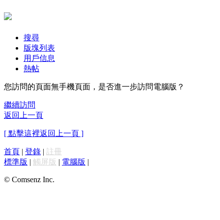
搜尋
版塊列表
用戶信息
熱帖
您訪問的頁面無手機頁面，是否進一步訪問電腦版？
繼續訪問
返回上一頁
[ 點擊這裡返回上一頁 ]
首頁
|
登錄
|
註冊
標準版
|
觸屏版
|
電腦版
|
© Comsenz Inc.