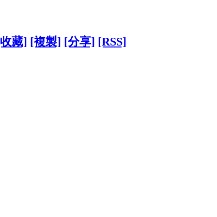
[收藏]
[複製]
[分享]
[RSS]