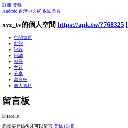
註冊
登錄
Android 台灣中文網
返回首頁
xyz_tv的個人空間
https://apk.tw/?768325
空間首頁
動態
記錄
日誌
相冊
主題
分享
留言板
個人資料
留言板
您需要登錄後才可以留言
登錄
|
註冊