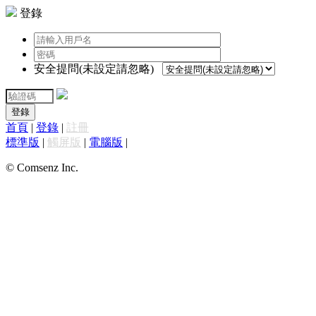
登錄
安全提問(未設定請忽略)
登錄
首頁
|
登錄
|
註冊
標準版
|
觸屏版
|
電腦版
|
© Comsenz Inc.