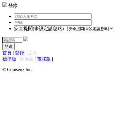
登錄
安全提問(未設定請忽略)
登錄
首頁
|
登錄
|
註冊
標準版
|
觸屏版
|
電腦版
|
© Comsenz Inc.