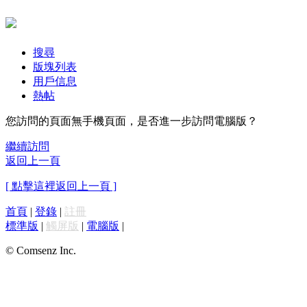
搜尋
版塊列表
用戶信息
熱帖
您訪問的頁面無手機頁面，是否進一步訪問電腦版？
繼續訪問
返回上一頁
[ 點擊這裡返回上一頁 ]
首頁
|
登錄
|
註冊
標準版
|
觸屏版
|
電腦版
|
© Comsenz Inc.