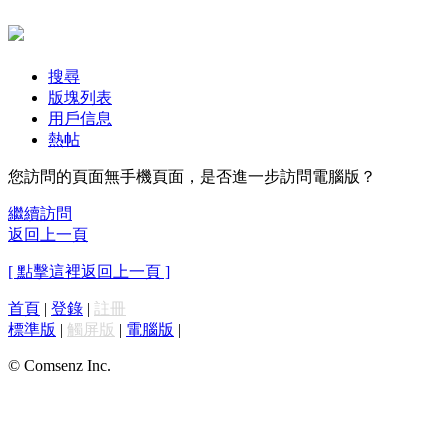
搜尋
版塊列表
用戶信息
熱帖
您訪問的頁面無手機頁面，是否進一步訪問電腦版？
繼續訪問
返回上一頁
[ 點擊這裡返回上一頁 ]
首頁
|
登錄
|
註冊
標準版
|
觸屏版
|
電腦版
|
© Comsenz Inc.