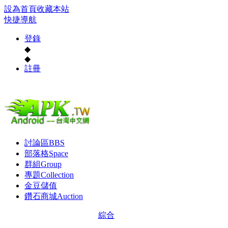
設為首頁
收藏本站
快捷導航
登錄
◆
◆
註冊
討論區
BBS
部落格
Space
群組
Group
專題
Collection
金豆儲值
鑽石商城
Auction
綜合