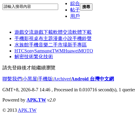
綜合
搜尋
帖子
用戶
遊戲交流
遊戲下載
軟體交流
軟體下載
手機影視
桌布主題
漫畫小說
手機鈴聲
水族館
手機音樂
二手市場
新手專區
HTC
Sony
Samsung
TWM
Huawei
MOTO
解密技術
繁化技術
請先登錄後才能繼續瀏覽
聯繫我們
|
小黑屋
|
手機版
|
Archiver
|
Android 台灣中文網
GMT+8, 2026-8-7 14:46
, Processed in 0.010716 second(s), 1 quer
Powered by
APK.TW
v2.0
© 2013
APK.TW