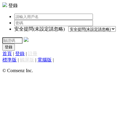
登錄
安全提問(未設定請忽略)
登錄
首頁
|
登錄
|
註冊
標準版
|
觸屏版
|
電腦版
|
© Comsenz Inc.