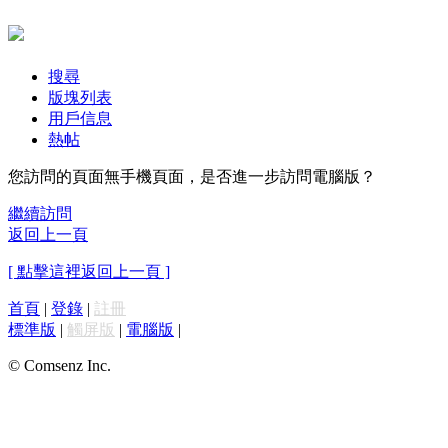
搜尋
版塊列表
用戶信息
熱帖
您訪問的頁面無手機頁面，是否進一步訪問電腦版？
繼續訪問
返回上一頁
[ 點擊這裡返回上一頁 ]
首頁
|
登錄
|
註冊
標準版
|
觸屏版
|
電腦版
|
© Comsenz Inc.