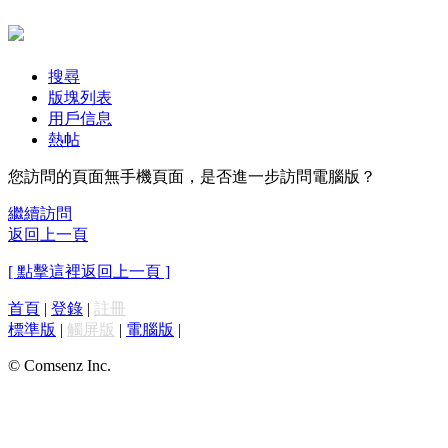
搜尋
版塊列表
用戶信息
熱帖
您訪問的頁面無手機頁面，是否進一步訪問電腦版？
繼續訪問
返回上一頁
[ 點擊這裡返回上一頁 ]
首頁
|
登錄
|
註冊
標準版
|
觸屏版
|
電腦版
|
© Comsenz Inc.