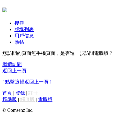
搜尋
版塊列表
用戶信息
熱帖
您訪問的頁面無手機頁面，是否進一步訪問電腦版？
繼續訪問
返回上一頁
[ 點擊這裡返回上一頁 ]
首頁
|
登錄
|
註冊
標準版
|
觸屏版
|
電腦版
|
© Comsenz Inc.