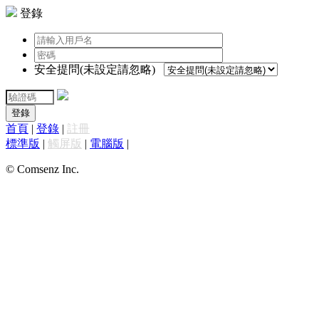
登錄
安全提問(未設定請忽略)
登錄
首頁
|
登錄
|
註冊
標準版
|
觸屏版
|
電腦版
|
© Comsenz Inc.