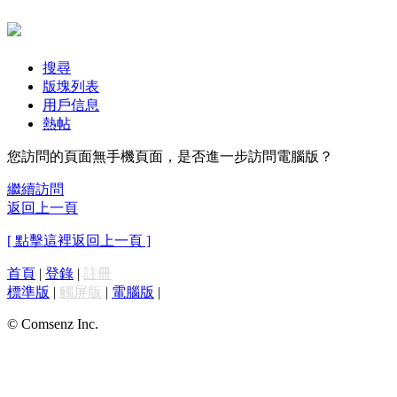
搜尋
版塊列表
用戶信息
熱帖
您訪問的頁面無手機頁面，是否進一步訪問電腦版？
繼續訪問
返回上一頁
[ 點擊這裡返回上一頁 ]
首頁
|
登錄
|
註冊
標準版
|
觸屏版
|
電腦版
|
© Comsenz Inc.