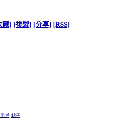
收藏]
[複製]
[分享]
[RSS]
用戶
|
帖子