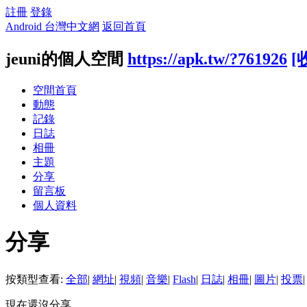
註冊
登錄
Android 台灣中文網
返回首頁
jeuni的個人空間
https://apk.tw/?761926
[
空間首頁
動態
記錄
日誌
相冊
主題
分享
留言板
個人資料
分享
按類型查看:
全部
|
網址
|
視頻
|
音樂
|
Flash
|
日誌
|
相冊
|
圖片
|
投票
|
現在還沒分享