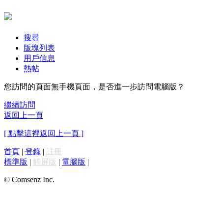
搜尋
版塊列表
用戶信息
熱帖
您訪問的頁面無手機頁面，是否進一步訪問電腦版？
繼續訪問
返回上一頁
[ 點擊這裡返回上一頁 ]
首頁
|
登錄
|
註冊
標準版
|
觸屏版
|
電腦版
|
© Comsenz Inc.