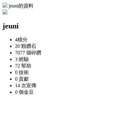
jeuni的資料
jeuni
4
積分
20 顆
鑽石
7077 個
碎鑽
3
經驗
72
幫助
0
技術
0
貢獻
14 次
宣傳
0 個
金豆