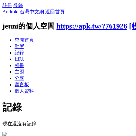
註冊
登錄
Android 台灣中文網
返回首頁
jeuni的個人空間
https://apk.tw/?761926
[
空間首頁
動態
記錄
日誌
相冊
主題
分享
留言板
個人資料
記錄
現在還沒有記錄