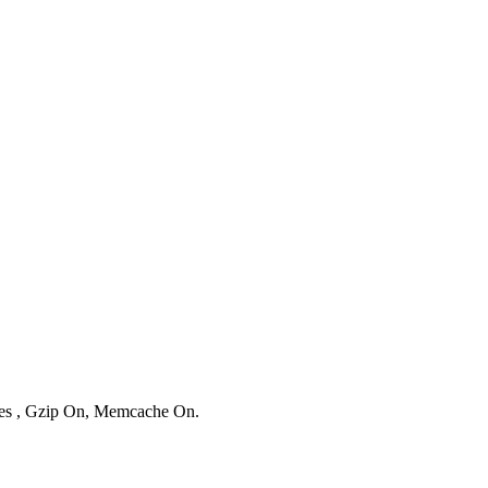
ries , Gzip On, Memcache On.