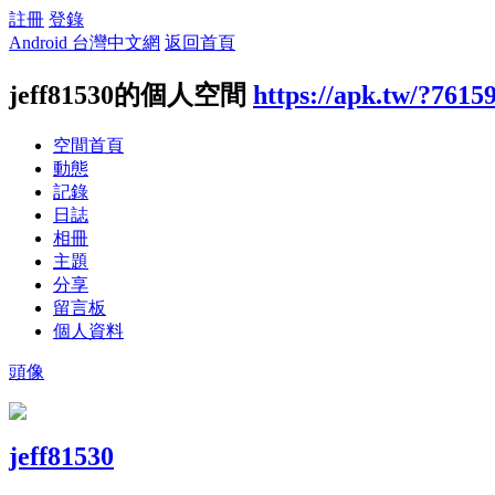
註冊
登錄
Android 台灣中文網
返回首頁
jeff81530的個人空間
https://apk.tw/?7615
空間首頁
動態
記錄
日誌
相冊
主題
分享
留言板
個人資料
頭像
jeff81530