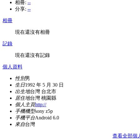
相冊:
--
分享:
--
相冊
現在還沒有相冊
記錄
現在還沒有記錄
個人資料
性別
男
生日
1992 年 5 月 30 日
出生地
台灣 台北市
居住地
台灣 桃園縣
個人主頁
http://
手機機型
sony z5p
手機平台
Android 6.0
來自
台灣
查看全部個