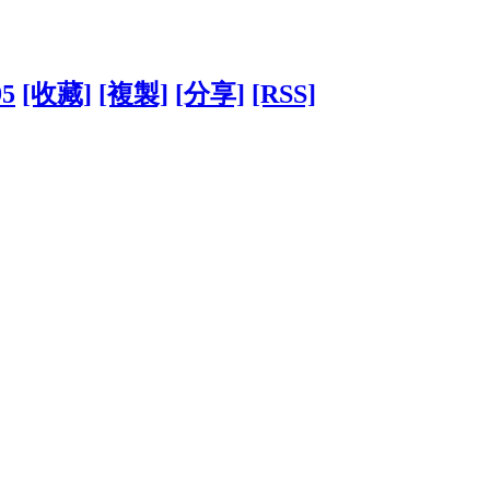
95
[收藏]
[複製]
[分享]
[RSS]