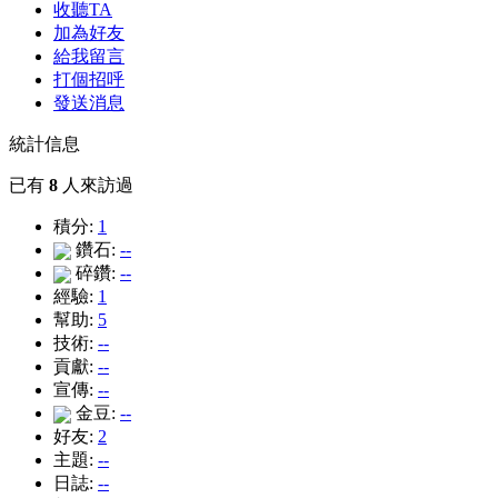
收聽TA
加為好友
給我留言
打個招呼
發送消息
統計信息
已有
8
人來訪過
積分:
1
鑽石:
--
碎鑽:
--
經驗:
1
幫助:
5
技術:
--
貢獻:
--
宣傳:
--
金豆:
--
好友:
2
主題:
--
日誌:
--