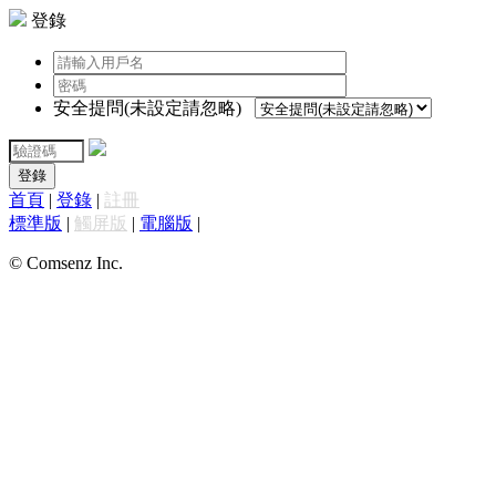
登錄
安全提問(未設定請忽略)
登錄
首頁
|
登錄
|
註冊
標準版
|
觸屏版
|
電腦版
|
© Comsenz Inc.