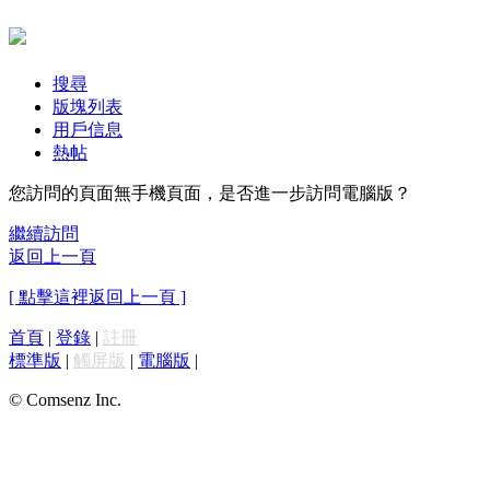
搜尋
版塊列表
用戶信息
熱帖
您訪問的頁面無手機頁面，是否進一步訪問電腦版？
繼續訪問
返回上一頁
[ 點擊這裡返回上一頁 ]
首頁
|
登錄
|
註冊
標準版
|
觸屏版
|
電腦版
|
© Comsenz Inc.