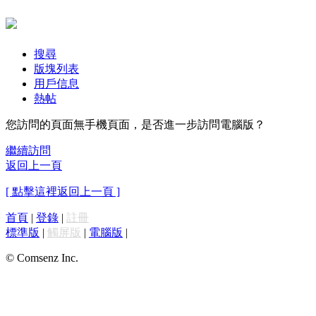
搜尋
版塊列表
用戶信息
熱帖
您訪問的頁面無手機頁面，是否進一步訪問電腦版？
繼續訪問
返回上一頁
[ 點擊這裡返回上一頁 ]
首頁
|
登錄
|
註冊
標準版
|
觸屏版
|
電腦版
|
© Comsenz Inc.