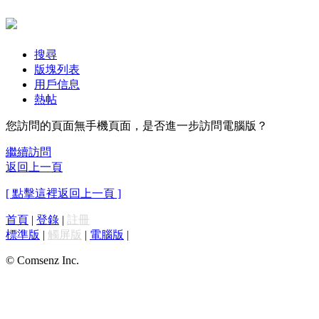
搜尋
版塊列表
用戶信息
熱帖
您訪問的頁面無手機頁面，是否進一步訪問電腦版？
繼續訪問
返回上一頁
[ 點擊這裡返回上一頁 ]
首頁
|
登錄
|
註冊
標準版
|
觸屏版
|
電腦版
|
© Comsenz Inc.