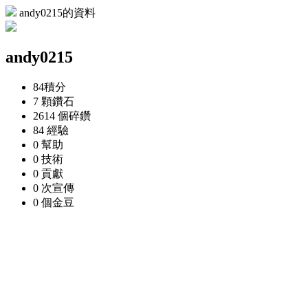
andy0215的資料
andy0215
84
積分
7 顆
鑽石
2614 個
碎鑽
84
經驗
0
幫助
0
技術
0
貢獻
0 次
宣傳
0 個
金豆