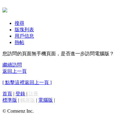
搜尋
版塊列表
用戶信息
熱帖
您訪問的頁面無手機頁面，是否進一步訪問電腦版？
繼續訪問
返回上一頁
[ 點擊這裡返回上一頁 ]
首頁
|
登錄
|
註冊
標準版
|
觸屏版
|
電腦版
|
© Comsenz Inc.