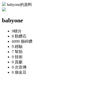
babyone的資料
babyone
9
積分
8 顆
鑽石
6099 個
碎鑽
9
經驗
7
幫助
0
技術
0
貢獻
0 次
宣傳
0 個
金豆