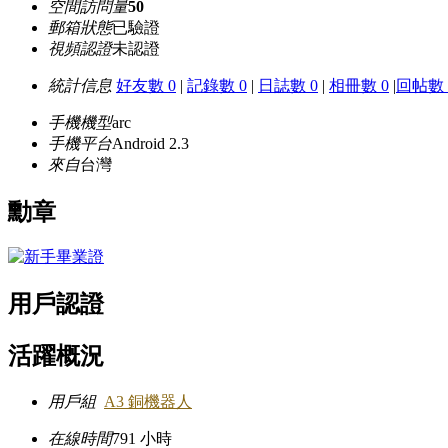
空間訪問量
50
郵箱狀態
已驗證
視頻認證
未認證
統計信息
好友數 0
|
記錄數 0
|
日誌數 0
|
相冊數 0
|
回帖數 
手機機型
arc
手機平台
Android 2.3
來自
台灣
勳章
用戶認證
活躍概況
用戶組
A3 銅機器人
在線時間
791 小時