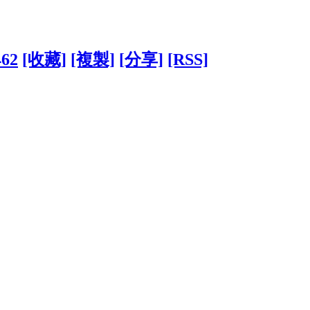
462
[收藏]
[複製]
[分享]
[RSS]