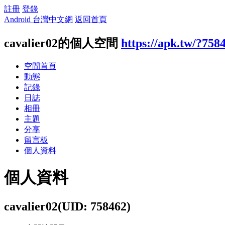
註冊
登錄
Android 台灣中文網
返回首頁
cavalier02的個人空間
https://apk.tw/?758
空間首頁
動態
記錄
日誌
相冊
主題
分享
留言板
個人資料
個人資料
cavalier02
(UID: 758462)