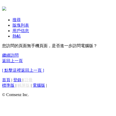
搜尋
版塊列表
用戶信息
熱帖
您訪問的頁面無手機頁面，是否進一步訪問電腦版？
繼續訪問
返回上一頁
[ 點擊這裡返回上一頁 ]
首頁
|
登錄
|
註冊
標準版
|
觸屏版
|
電腦版
|
© Comsenz Inc.