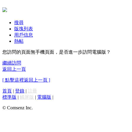
搜尋
版塊列表
用戶信息
熱帖
您訪問的頁面無手機頁面，是否進一步訪問電腦版？
繼續訪問
返回上一頁
[ 點擊這裡返回上一頁 ]
首頁
|
登錄
|
註冊
標準版
|
觸屏版
|
電腦版
|
© Comsenz Inc.